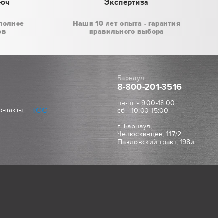
люч
Экспертиза
полное
Наши 10 лет опыта - гарантия
ов
правильного выбора
Барнаул
8-800
-201-3516
пн-пт - 9:00-18:00
ТСС
онтакты
сб - 10:00-15:00
г. Барнаул,
Челюскинцев, 117/2
Павловский тракт, 198и