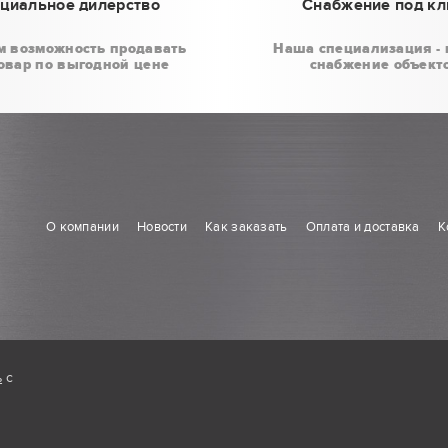
циальное дилерство
Снабжение под к
м возможность продавать
Наша специализация - 
овар по выгодной цене
снабжение объект
О компании
Новости
Как заказать
Оплата и доставка
К
ь
с