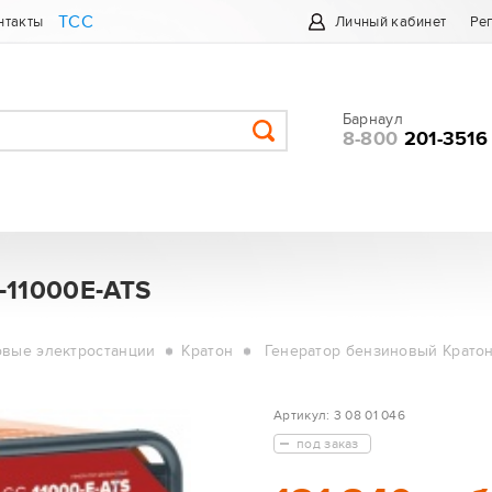
ТСС
нтакты
Личный кабинет
Ре
Барнаул
8-800
201-3516
-11000E-ATS
овые электростанции
Кратон
Генератор бензиновый Кратон
Артикул:
3 08 01 046
под заказ