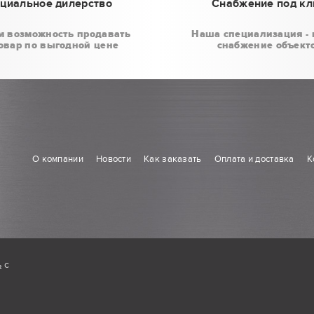
циальное дилерство
Снабжение под к
м возможность продавать
Наша специализация - 
овар по выгодной цене
снабжение объект
О компании
Новости
Как заказать
Оплата и доставка
К
ь
с