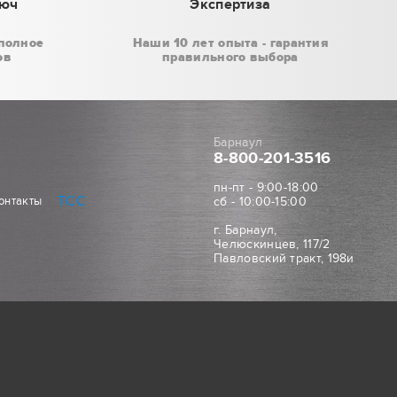
люч
Экспертиза
полное
Наши 10 лет опыта - гарантия
ов
правильного выбора
Барнаул
8-800
-201-3516
пн-пт - 9:00-18:00
ТСС
онтакты
сб - 10:00-15:00
г. Барнаул,
Челюскинцев, 117/2
Павловский тракт, 198и