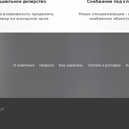
циальное дилерство
Снабжение под к
м возможность продавать
Наша специализация - 
овар по выгодной цене
снабжение объект
О компании
Новости
Как заказать
Оплата и доставка
К
ь
с