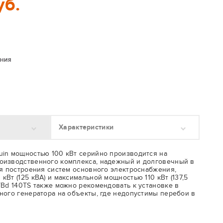
уб.
ЕНИЯ
Характеристики
in мощностью 100 кВт серийно производится на
оизводственного комплекса, надежный и долговечный в
ля построения систем основного электроснабжения,
Вт (125 кВА) и максимальной мощностью 110 кВт (137,5
TBd 140TS также можно рекомендовать к установке в
ного генератора на объекты, где недопустимы перебои в