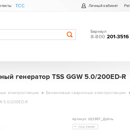
ТСС
нтакты
Личный кабинет
Ре
Барнаул
8-800
201-3516
ный генератор TSS GGW 5.0/200ED-R
ные электростанции
Бензиновые сварочные электростанции
W 5.0/200ED-R
Артикул:
022957_Дубль
под заказ