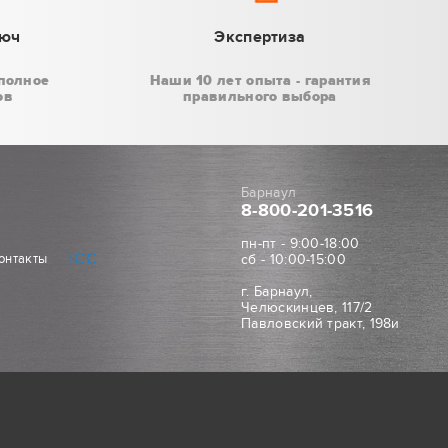
люч
Экспертиза
полное
Наши 10 лет опыта - гарантия
ов
правильного выбора
Барнаул
8-800
-201-3516
пн-пт - 9:00-18:00
ТСС
онтакты
сб - 10:00-15:00
г. Барнаул,
Челюскинцев, 117/2
Павловский тракт, 198и