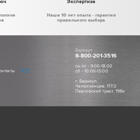
люч
Экспертиза
полное
Наши 10 лет опыта - гарантия
ов
правильного выбора
Барнаул
8-800
-201-3516
пн-пт - 9:00-18:00
ТСС
онтакты
сб - 10:00-15:00
г. Барнаул,
Челюскинцев, 117/2
Павловский тракт, 198и