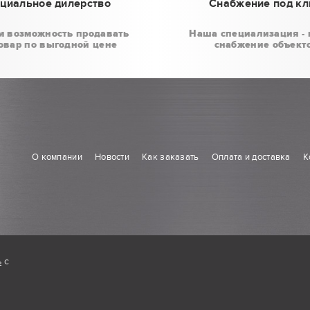
циальное дилерство
Снабжение под к
м возможность продавать
Наша специализация - 
овар по выгодной цене
снабжение объект
О компании
Новости
Как заказать
Оплата и доставка
К
ь
с