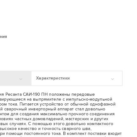
ЕНИЯ
Характеристики
лия Ресанта САИ-190 ПН положены передовые
азирующиеся на выпрямителе с импульсно-модульной
ром тока. Питается устройство от обычной однофазной
ый сварочный инверторный аппарат стал довольно
нтом для создания максимально прочного соединения
ловиях частных домовладений, мастерских и других
вых случаях. С помощью этого довольно компактного
высокое качество и точность сварного шва,
и помощи постоянного тока. В комплект поставки входит