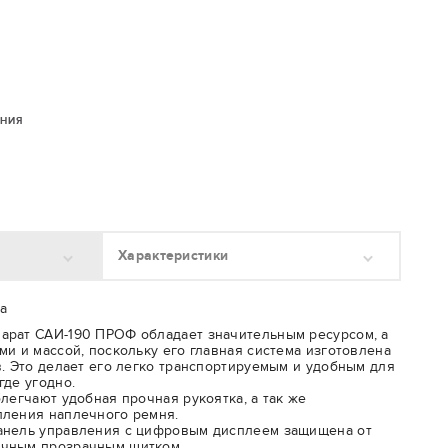
.
ЕНИЯ
Характеристики
а
арат САИ-190 ПРОФ обладает значительным ресурсом, а
ми и массой, поскольку его главная система изготовлена
в. Это делает его легко транспортируемым и удобным для
где угодно.
легчают удобная прочная рукоятка, а так же
пления наплечного ремня.
анель управления с цифровым дисплеем защищена от
очным прозрачным щитком.