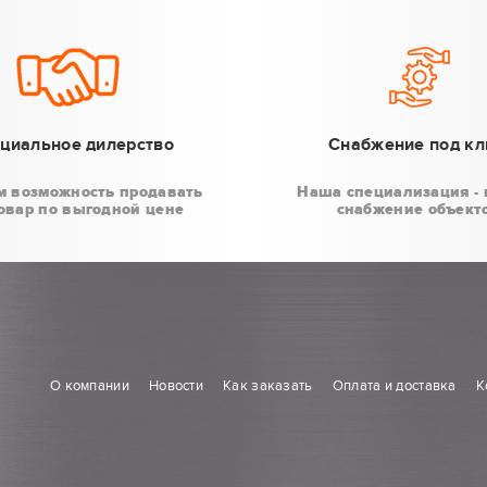
циальное дилерство
Снабжение под к
м возможность продавать
Наша специализация - 
овар по выгодной цене
снабжение объект
О компании
Новости
Как заказать
Оплата и доставка
К