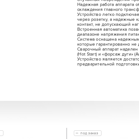
Надежная работа аппарата 
охлаждения главного трансф
Устройство легко подключае
через розетку, а надежные
контакт, не допускающий наг
Встроенная автоматика позв
диапазоне напряжения питани
Система оснащена надежным
которые гарантированно не 
Сварочный аппарат наделен ф
(Hot Start) и «форсаж дуги» (Ar
Устройство является достат
предварительной подготовк
под заказ