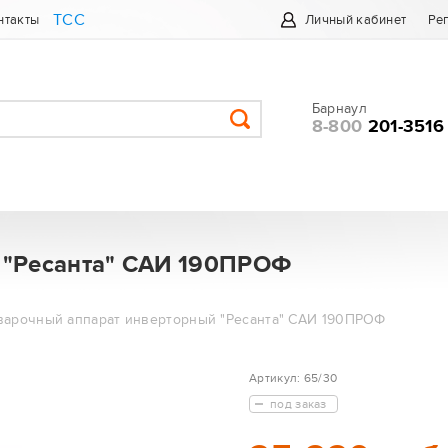
ТСС
нтакты
Личный кабинет
Ре
Барнаул
8-800
201-3516
 "Ресанта" САИ 190ПРОФ
варочный аппарат инверторный "Ресанта" САИ 190ПРОФ
Артикул:
65/30
под заказ