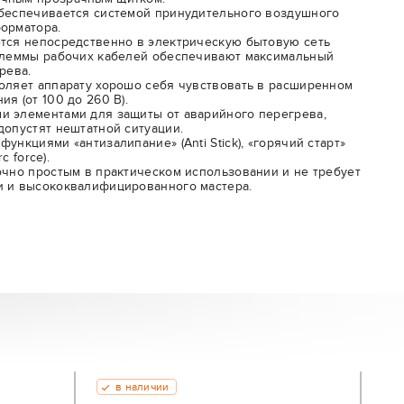
обеспечивается системой принудительного воздушного
орматора.
тся непосредственно в электрическую бытовую сеть
 клеммы рабочих кабелей обеспечивают максимальный
рева.
оляет аппарату хорошо себя чувствовать в расширенном
я (от 100 до 260 В).
и элементами для защиты от аварийного перегрева,
допустят нештатной ситуации.
ункциями «антизалипание» (Anti Stick), «горячий старт»
c force).
очно простым в практическом использовании и не требует
и и высококвалифицированного мастера.
в наличии