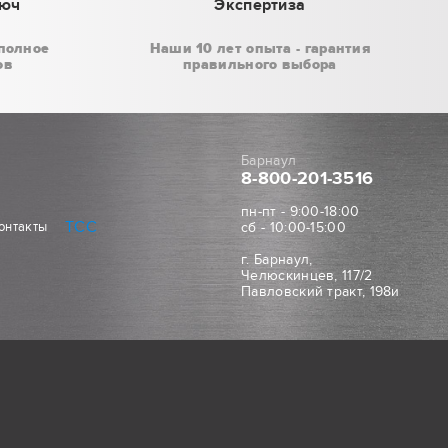
люч
Экспертиза
полное
Наши 10 лет опыта - гарантия
ов
правильного выбора
Барнаул
8-800
-201-3516
пн-пт - 9:00-18:00
ТСС
онтакты
сб - 10:00-15:00
г. Барнаул,
Челюскинцев, 117/2
Павловский тракт, 198и