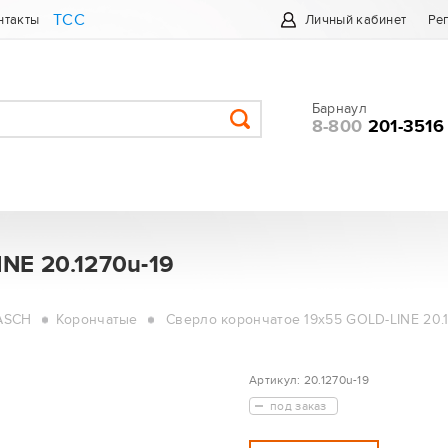
ТСС
нтакты
Личный кабинет
Ре
Барнаул
8-800
201-3516
NE 20.1270u-19
ASCH
Корончатые
Сверло корончатое 19х55 GOLD-LINE 20.1
Артикул:
20.1270u-19
под заказ