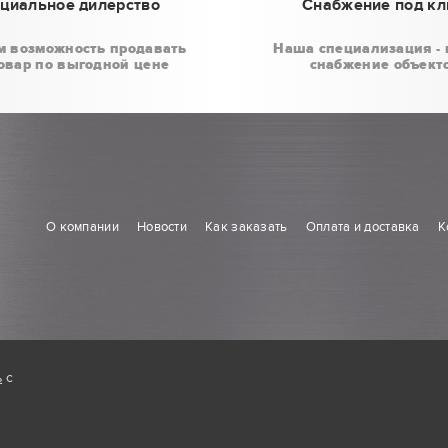
циальное дилерство
Снабжение под к
м возможность продавать
Наша специализация - 
овар по выгодной цене
снабжение объект
О компании
Новости
Как заказать
Оплата и доставка
К
ь
с