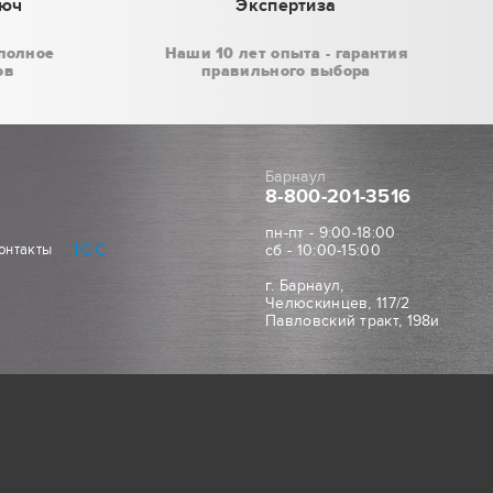
люч
Экспертиза
полное
Наши 10 лет опыта - гарантия
ов
правильного выбора
Барнаул
8-800
-201-3516
пн-пт - 9:00-18:00
ТСС
онтакты
сб - 10:00-15:00
г. Барнаул,
Челюскинцев, 117/2
Павловский тракт, 198и