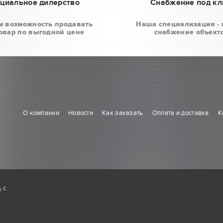
циальное дилерство
Снабжение под к
м возможность продавать
Наша специализация - 
овар по выгодной цене
снабжение объект
О компании
Новости
Как заказать
Оплата и доставка
К
ь
с