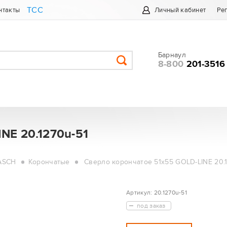
ТСС
нтакты
Личный кабинет
Ре
Барнаул
8-800
201-3516
NE 20.1270u-51
ASCH
Корончатые
Сверло корончатое 51х55 GOLD-LINE 20.1
Артикул:
20.1270u-51
под заказ