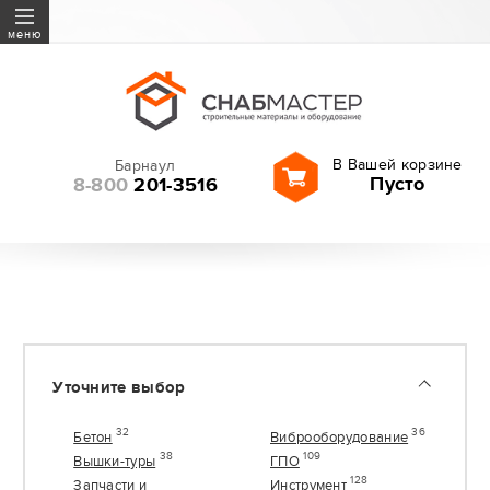
Бетон
меню
Виброоборудование
Вышки-туры
ГПО
В Вашей корзине
Барнаул
Запчасти и расходные
Пусто
8-800
201-3516
материалы
Инструмент
Геодезия
Леса строительные
Оборудование
Резка и шлифование
Уточните выбор
Садовая техника
Сверла, буры, оснастка
32
36
Бетон
Виброоборудование
38
109
Вышки-туры
ГПО
128
Запчасти и
Инструмент