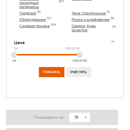
267
расходные
материалы
80
19
Геодезия
Леса строительные
727
26
Оборудование
Резка и шлифование
204
Садовая техника
Сверла, буры,
40
оснастка
Цена
34
45918750
34
45918750
Показывать по:
15