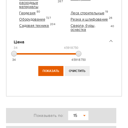
267
расходные
материалы
80
19
Геодезия
Леса строительные
727
26
Оборудование
Резка и шлифование
204
Садовая техника
Сверла, буры,
40
оснастка
Цена
34
45918750
34
45918750
Показывать по:
15