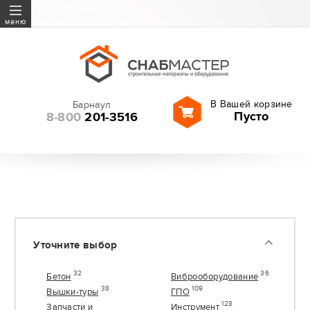
Бетон
меню
Виброоборудование
Вышки-туры
ГПО
В Вашей корзине
Барнаул
Запчасти и расходные
Пусто
8-800
201-3516
материалы
Инструмент
Геодезия
Леса строительные
Оборудование
Резка и шлифование
Уточните выбор
Садовая техника
Сверла, буры, оснастка
32
36
Бетон
Виброоборудование
38
109
Вышки-туры
ГПО
128
Запчасти и
Инструмент