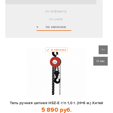
по алфавиту
по цене
по наличию
в наличии
1 т
12 мес
Таль ручная цепная HSZ-Е г/п 1,0 т. (Н=6 м.) Китай
5 890 руб.