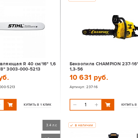
ляющая R 40 см/16" 1,6
Бензопила CHAMPION 237-16"
/8" 3003-000-5213
1,3-56
уб.
10 631 руб.
000-5213
Артикул:
237-16
КУПИТЬ В 1 КЛИК
КУПИТЬ В 
в наличии
3.4 л.с