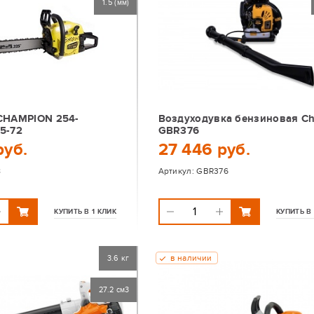
1.5 (мм)
CHAMPION 254-
Воздуходувка бензиновая C
,5-72
GBR376
руб.
27 446 руб.
8
Артикул:
GBR376
КУПИТЬ В 1 КЛИК
КУПИТЬ В 
в наличии
3.6 кг
27.2 см3