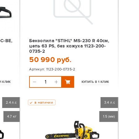
 C-BE,
Бензопила "STIHL" MS-230 R 40см,
цепь 63 PS, без кожуха 1123-200-
0735-2
50 990 руб.
Артикул:
1123-200-0735-2
1 КЛИК
КУПИТЬ В 1 КЛИК
в наличии
2.4 л.с
3.4 л.с
4.7 кг
1.5 (мм)