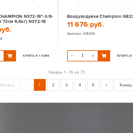
CHAMPION N372-18"-3/8-
Воздуходувка Champion GB2
т 72см 6,6кг) N372-18
11 676 руб.
руб.
Артикул:
GB226
18
КУПИТЬ В 1 КЛИК
КУПИТЬ В 
Товары
1 - 15 из 73
Начало
<
1
2
3
4
5
>
Конец