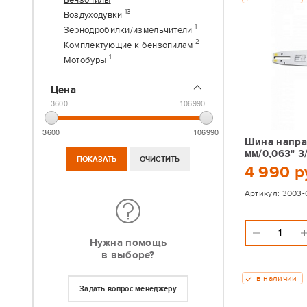
Бензопилы
13
Воздуходувки
1
Зернодробилки/измельчители
2
Комплектующие к бензопилам
1
Мотобуры
Цена
3600
106990
3600
106990
Шина направ
мм/0,063" 3
4 990 р
Артикул:
3003-
Нужна помощь
в выборе?
в наличии
Задать вопрос менеджеру