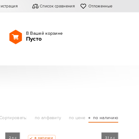
гистрация
Список сравнения
Отложенные
В Вашей корзине
Пусто
Сортировать:
по алфавиту
по цене
по наличию
в наличии
2 л.с
3.1 л.с