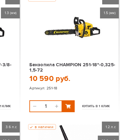
1.3 (мм)
1.5 (мм)
-3/8-
Бензопила CHAMPION 251-18"-0,325-
1,5-72
10 590 руб.
Артикул:
251-18
1 КЛИК
КУПИТЬ В 1 КЛИК
в наличии
3.6 л.с
1.2 л.с