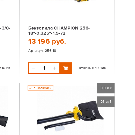
-3/8-
Бензопила CHAMPION 256-
18"-0,325"-1,5-72
13 196 руб.
Артикул:
256-18
1 КЛИК
КУПИТЬ В 1 КЛИК
в наличии
0.9 л.с
26 см3