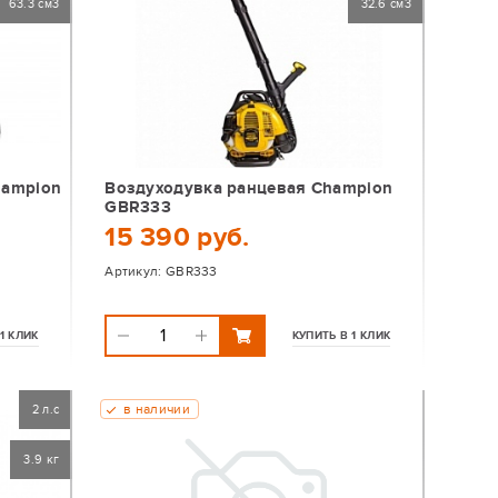
63.3 см3
32.6 см3
hampion
Воздуходувка ранцевая Champion
GBR333
15 390 руб.
Артикул:
GBR333
1 КЛИК
КУПИТЬ В 1 КЛИК
в наличии
2 л.с
3.9 кг