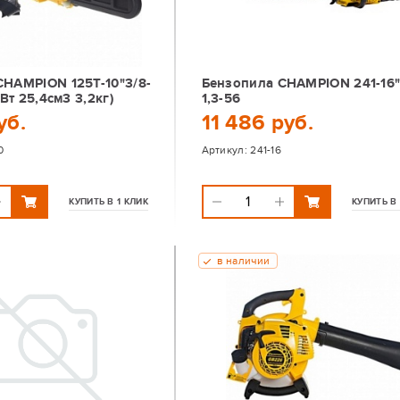
CHAMPION 125T-10"3/8-
Бензопила CHAMPION 241-16"
кВт 25,4см3 3,2кг)
1,3-56
уб.
11 486 руб.
0
Артикул:
241-16
КУПИТЬ В 1 КЛИК
КУПИТЬ В 
в наличии