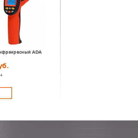
нфракрасный ADA
уб.
24
Ь