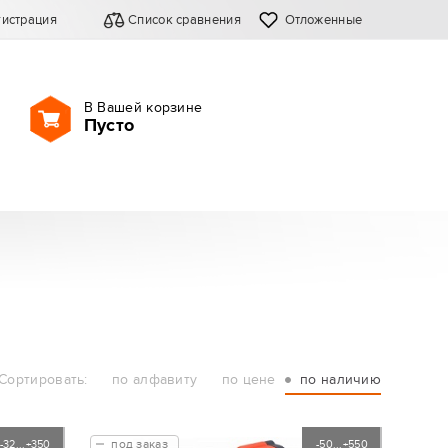
гистрация
Список сравнения
Отложенные
В Вашей корзине
Пусто
Сортировать:
по алфавиту
по цене
по наличию
под заказ
-32...+350
-50...+550