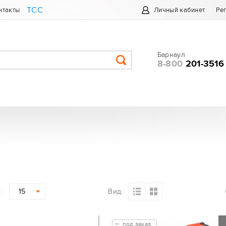
ТСС
нтакты
Личный кабинет
Ре
Барнаул
8-800
201-3516
:
Вид:
15
под заказ