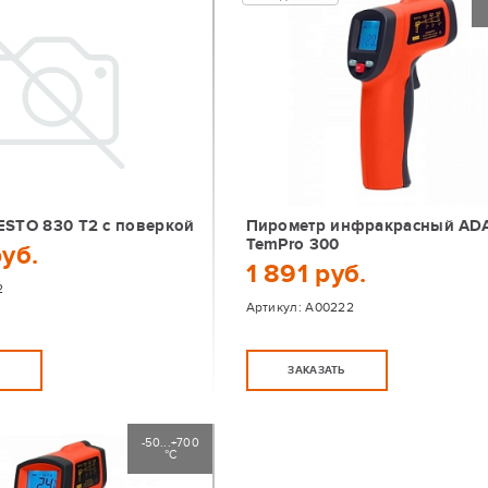
ESTO 830 T2 с поверкой
Пирометр инфракрасный AD
TemPro 300
руб.
1 891 руб.
2
Артикул:
А00222
Ь
ЗАКАЗАТЬ
-50...+700
°С