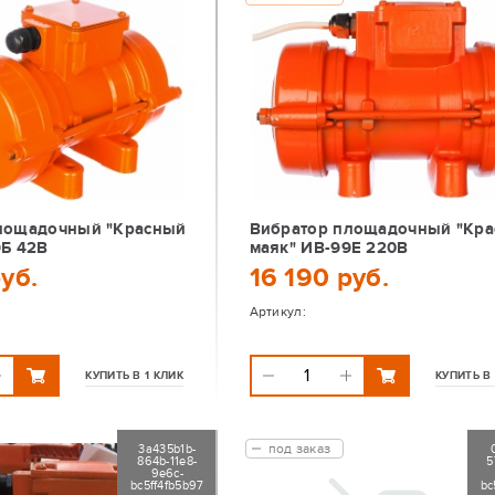
лощадочный "Красный
Вибратор площадочный "Кр
9Б 42В
маяк" ИВ-99Е 220В
руб.
16 190 руб.
Артикул:
КУПИТЬ В 1 КЛИК
КУПИТЬ В 
под заказ
3a435b1b-
864b-11e8-
5
9e6c-
bc5ff4fb5b97
bc