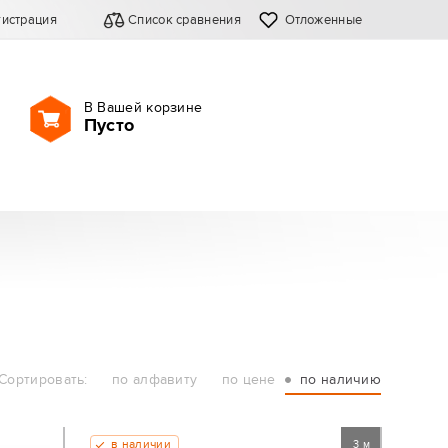
гистрация
Список сравнения
Отложенные
В Вашей корзине
Пусто
Сортировать:
по алфавиту
по цене
по наличию
в наличии
3 м