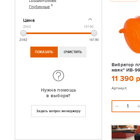
Площадочные
6
Глубинные
Цена
2042
16190
2042
16190
Вибратор п
маяк" ИВ-9
11 390 
Артикул:
Нужна помощь
в выборе?
Задать вопрос менеджеру
в наличии