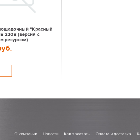
лощадочный "Красный
Е 220В (версия с
 ресурсом)
руб.
Ь
О компании
Новости
Как заказать
Оплата и доставка
К