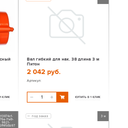
асный
Вал гибкий для нак. 38 длина 3 м
Питон
2 042 руб.
Артикул:
1 КЛИК
КУПИТЬ В 1 КЛИК
под заказ
013874cf-
3 м
76e-11e9-
9621-
5ff4fb5b97