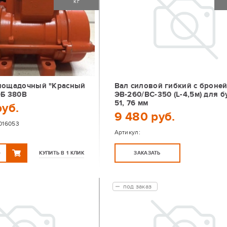
кг
лощадочный "Красный
Вал силовой гибкий с броне
9Б 380В
ЭВ-260/ВС-350 (L-4,5м) для 
51, 76 мм
руб.
9 480 руб.
016053
Артикул:
КУПИТЬ В 1 КЛИК
ЗАКАЗАТЬ
под заказ