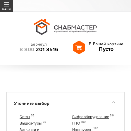
Бетон
меню
Виброоборудование
Вышки-туры
ГПО
В Вашей корзине
Барнаул
Запчасти и расходные
Пусто
8-800
201-3516
материалы
Инструмент
Геодезия
Леса строительные
Оборудование
Резка и шлифование
Уточните выбор
Садовая техника
Сверла, буры, оснастка
32
36
Бетон
Виброоборудование
38
109
Вышки-туры
ГПО
128
Запчасти и
Инструмент