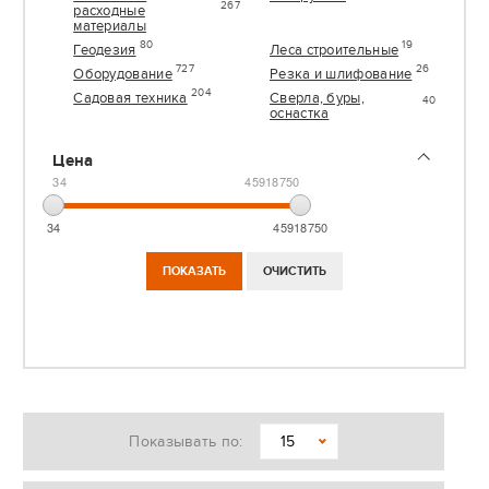
267
расходные
материалы
80
19
Геодезия
Леса строительные
727
26
Оборудование
Резка и шлифование
204
Садовая техника
Сверла, буры,
40
оснастка
Цена
34
45918750
34
45918750
Показывать по:
15