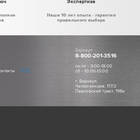
люч
Экспертиза
полное
Наши 10 лет опыта - гарантия
ов
правильного выбора
Барнаул
8-800
-201-3516
пн-пт - 9:00-18:00
ТСС
онтакты
сб - 10:00-15:00
г. Барнаул,
Челюскинцев, 117/2
Павловский тракт, 198и