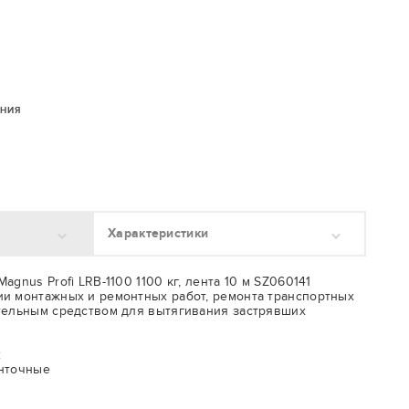
ЕНИЯ
Характеристики
gnus Profi LRB-1100 1100 кг, лента 10 м SZ060141
и монтажных и ремонтных работ, ремонта транспортных
тельным средством для вытягивания застрявших
:
енточные