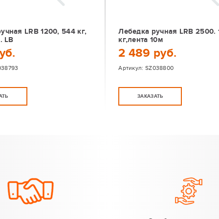
учная LRB 1200, 544 кг,
Лебедка ручная LRB 2500. 
. LB
кг,лента 10м
уб.
2 489 руб.
038793
Артикул:
SZ038800
АТЬ
ЗАКАЗАТЬ