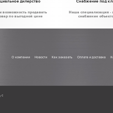
циальное дилерство
Снабжение под к
м возможность продавать
Наша специализация - 
овар по выгодной цене
снабжение объект
О компании
Новости
Как заказать
Оплата и доставка
К
ь
с