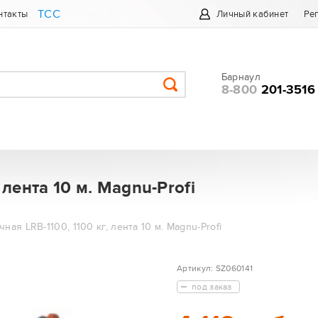
ТСС
нтакты
Личный кабинет
Ре
Барнаул
8-800
201-3516
 лента 10 м. Magnu-Profi
ная LRB-1100, 1100 кг, лента 10 м. Magnu-Profi
Артикул:
SZ060141
под заказ