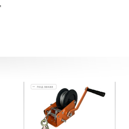
м
)
под заказ