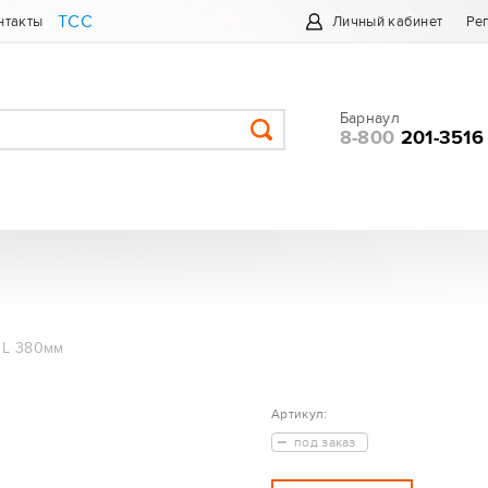
ТСС
нтакты
Личный кабинет
Ре
Барнаул
8-800
201-3516
 L 380мм
Артикул:
под заказ