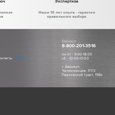
люч
Экспертиза
полное
Наши 10 лет опыта - гарантия
ов
правильного выбора
Барнаул
8-800
-201-3516
пн-пт - 9:00-18:00
ТСС
онтакты
сб - 10:00-15:00
г. Барнаул,
Челюскинцев, 117/2
Павловский тракт, 198и