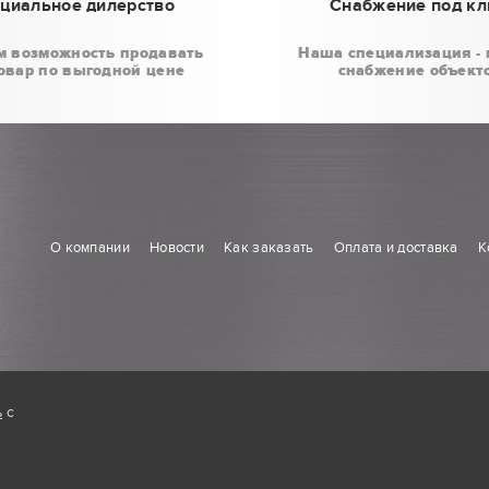
циальное дилерство
Снабжение под к
м возможность продавать
Наша специализация - 
овар по выгодной цене
снабжение объект
О компании
Новости
Как заказать
Оплата и доставка
К
ь
с