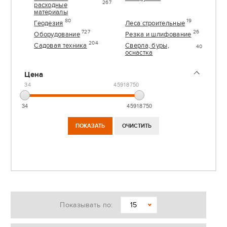
267
расходные
материалы
80
19
Геодезия
Леса строительные
727
26
Оборудование
Резка и шлифование
204
Садовая техника
Сверла, буры,
40
оснастка
Цена
34
45918750
34
45918750
Показывать по:
15