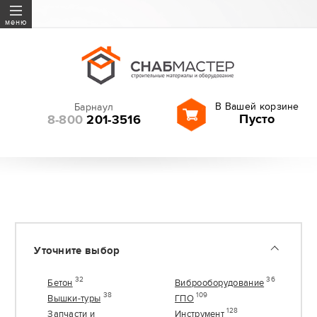
Бетон
меню
Виброоборудование
Вышки-туры
ГПО
В Вашей корзине
Барнаул
Запчасти и расходные
Пусто
8-800
201-3516
материалы
Инструмент
Геодезия
Леса строительные
Оборудование
Резка и шлифование
Уточните выбор
Садовая техника
Сверла, буры, оснастка
32
36
Бетон
Виброоборудование
38
109
Вышки-туры
ГПО
128
Запчасти и
Инструмент