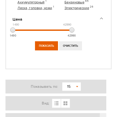
1
65
Аккумуляторный
Бензиновые
1
26
Леска, головки, ножи
Электрические
Цена
1490
42990
1490
42990
Показывать по:
15
Вид: