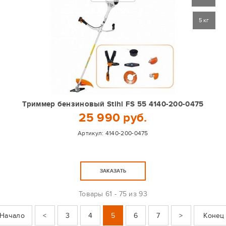
5 кг
Триммер бензиновый Stihl FS 55 4140-200-0475
25 990 руб.
Артикул:
4140-200-0475
ЗАКАЗАТЬ
Товары
61 - 75 из 93
Начало
<
3
4
5
6
7
>
Конец