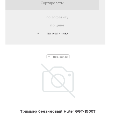
Сортировать:
по алфавиту
по цене
по наличию
под заказ
Триммер бензиновый Huter GGT-1500T