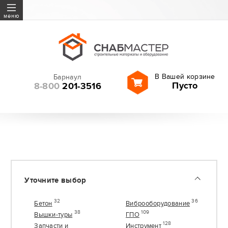
Бетон
меню
Виброоборудование
Вышки-туры
ГПО
В Вашей корзине
Барнаул
Запчасти и расходные
Пусто
8-800
201-3516
материалы
Инструмент
Геодезия
Леса строительные
Оборудование
Резка и шлифование
Уточните выбор
Садовая техника
Сверла, буры, оснастка
32
36
Бетон
Виброоборудование
38
109
Вышки-туры
ГПО
128
Запчасти и
Инструмент