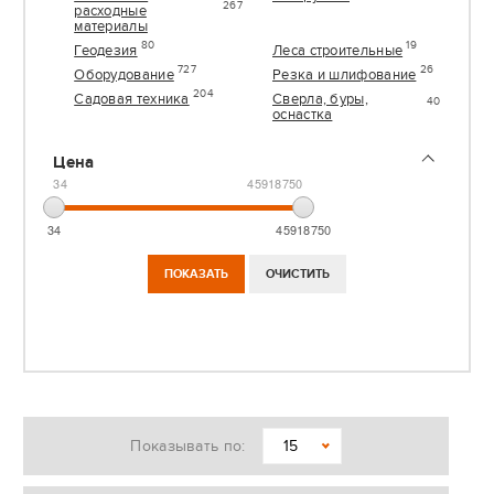
267
расходные
материалы
80
19
Геодезия
Леса строительные
727
26
Оборудование
Резка и шлифование
204
Садовая техника
Сверла, буры,
40
оснастка
Цена
34
45918750
34
45918750
Показывать по:
15