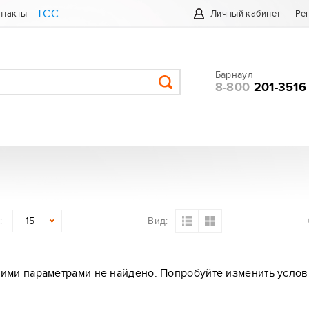
ТСС
нтакты
Личный кабинет
Ре
Барнаул
8-800
201-3516
:
Вид:
15
кими параметрами не найдено. Попробуйте изменить услов