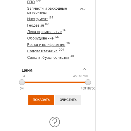
109
ГПО
Запчасти и расходные
267
материалы
128
Инструмент
80
Геодезия
19
Леса строительные
727
Оборудование
26
Резка и шлифование
204
Садовая техника
40
Сверла, буры, оснастка
Цена
34
45918750
34
45918750