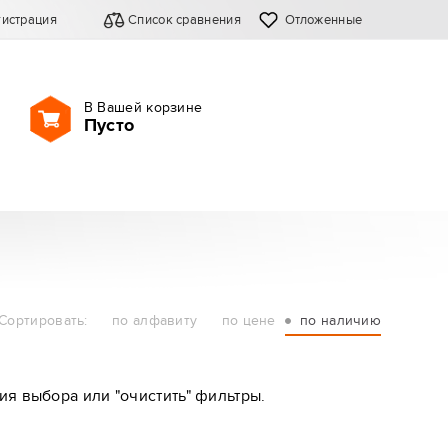
гистрация
Список сравнения
Отложенные
В Вашей корзине
Пусто
Сортировать:
по алфавиту
по цене
по наличию
ия выбора или "очистить" фильтры.