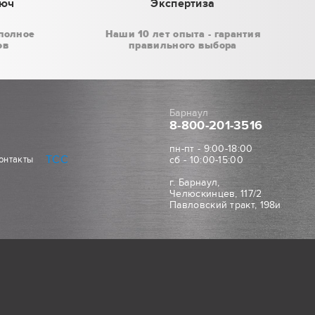
люч
Экспертиза
полное
Наши 10 лет опыта - гарантия
ов
правильного выбора
Барнаул
8-800
-201-3516
пн-пт - 9:00-18:00
ТСС
онтакты
сб - 10:00-15:00
г. Барнаул,
Челюскинцев, 117/2
Павловский тракт, 198и