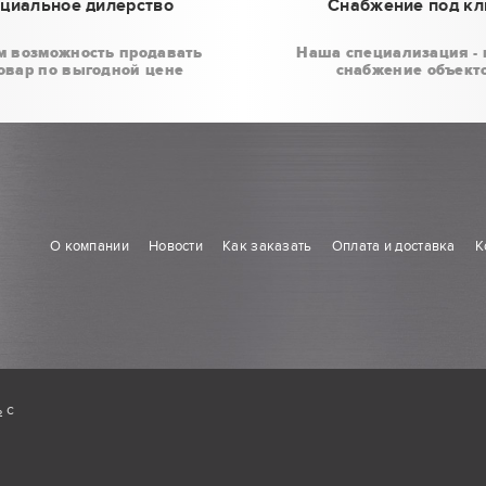
циальное дилерство
Снабжение под к
м возможность продавать
Наша специализация - 
овар по выгодной цене
снабжение объект
О компании
Новости
Как заказать
Оплата и доставка
К
ь
с