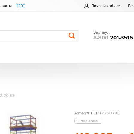
ТСС
нтакты
Личный кабинет
Ре
Барнаул
8-800
201-3516
2-20,69
Артикул:
ПСРВ 22-20,7 КС
под заказ