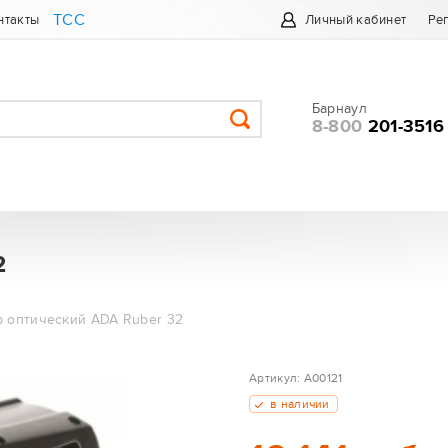
ТСС
нтакты
Личный кабинет
Ре
Барнаул
8-800
201-3516
2
 оптический ADA Ruber 32
Артикул:
А00121
в наличии