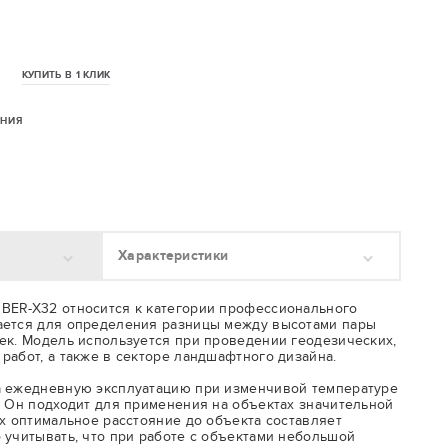
КУПИТЬ В 1 КЛИК
ЕНИЯ
Характеристики
BER-X32 относится к категории профессионального
ается для определения разницы между высотами пары
ек. Модель используется при проведении геодезических,
работ, а также в секторе ландшафтного дизайна.
а ежедневную эксплуатацию при изменчивой температуре
. Он подходит для применения на объектах значительной
2х оптимальное расстояние до объекта составляет
 учитывать, что при работе с объектами небольшой