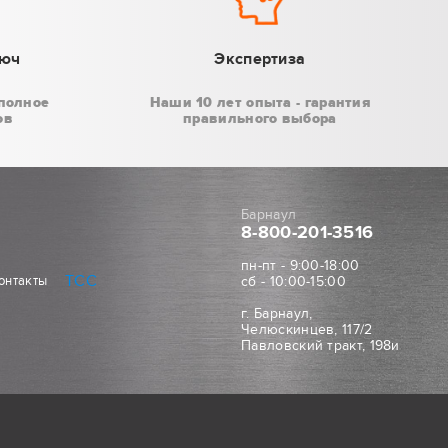
люч
Экспертиза
полное
Наши 10 лет опыта - гарантия
ов
правильного выбора
Барнаул
8-800
-201-3516
пн-пт - 9:00-18:00
ТСС
онтакты
сб - 10:00-15:00
г. Барнаул,
Челюскинцев, 117/2
Павловский тракт, 198и