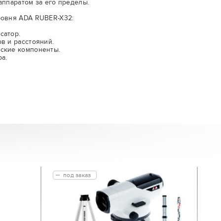
аппаратом за его пределы.
ровня ADA RUBER-X32:
сатор.
в и расстояний.
ские компоненты.
а.
под заказ