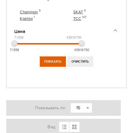
5
5
Champion
SKAT
1
147
Кратон
ТСС
Цена
71558
45918750
71558
45918750
Показывать по:
15
Вид: