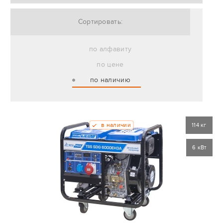
Сортировать:
по алфавиту
по цене
по наличию
в наличии
114 кг
6 кВт