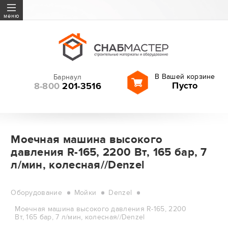
Бетон
меню
Виброоборудование
Вышки-туры
ГПО
В Вашей корзине
Барнаул
Запчасти и расходные
Пусто
8-800
201-3516
материалы
Инструмент
Геодезия
Леса строительные
Моечная машина высокого
давления R-165, 2200 Вт, 165 бар, 7
Оборудование
л/мин, колесная//Denzel
Резка и шлифование
Садовая техника
Оборудование
Мойки
Denzel
Сверла, буры, оснастка
Моечная машина высокого давления R-165, 2200
Вт, 165 бар, 7 л/мин, колесная//Denzel