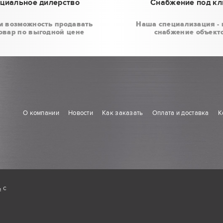
циальное дилерство
Снабжение под к
м возможность продавать
Наша специализация - 
овар по выгодной цене
снабжение объект
О компании
Новости
Как заказать
Оплата и доставка
К
ь
с