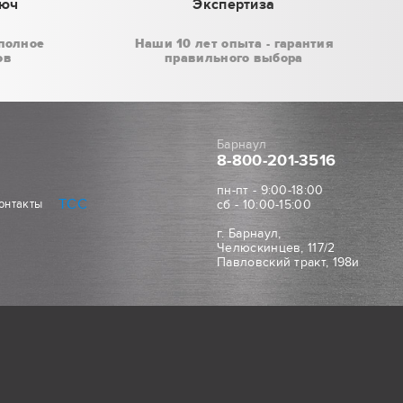
люч
Экспертиза
полное
Наши 10 лет опыта - гарантия
ов
правильного выбора
Барнаул
8-800
-201-3516
пн-пт - 9:00-18:00
ТСС
онтакты
сб - 10:00-15:00
г. Барнаул,
Челюскинцев, 117/2
Павловский тракт, 198и