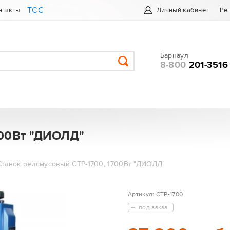
ТСС
нтакты
Личный кабинет
Ре
Барнаул
8-800
201-3516
700Вт "ДИОЛД"
Станок рейсмусовый СТР-1700, 1700Вт "ДИОЛД"
Артикул:
СТР-1700
под заказ