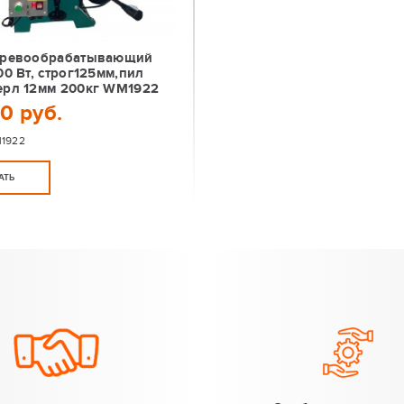
еревообрабатывающий
00 Вт, строг125мм,пил
ерл 12мм 200кг WM1922
0 руб.
1922
АТЬ