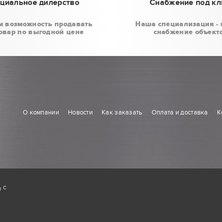
циальное дилерство
Снабжение под к
м возможность продавать
Наша специализация - 
овар по выгодной цене
снабжение объект
О компании
Новости
Как заказать
Оплата и доставка
К
ь
с