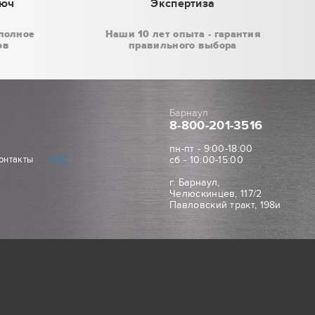
люч
Экспертиза
полное
Наши 10 лет опыта - гарантия
ов
правильного выбора
Барнаул
8-800
-201-3516
пн-пт - 9:00-18:00
ТСС
онтакты
сб - 10:00-15:00
г. Барнаул,
Челюскинцев, 117/2
Павловский тракт, 198и