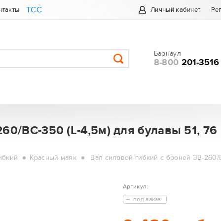
ТСС
нтакты
Личный кабинет
Ре
Барнаул
8-800
201-3516
60/ВС-350 (L-4,5м) для булавы 51, 76
ибкий
Красный маяк
Вал силовой гибкий с броней ЭВ-260/В
Артикул:
под заказ