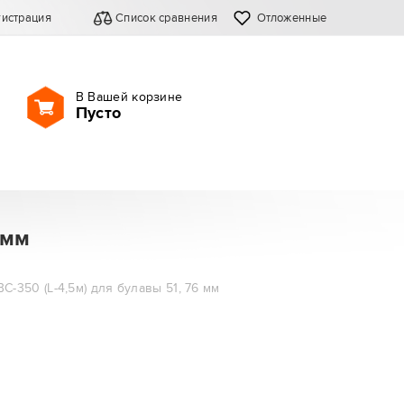
гистрация
Список сравнения
Отложенные
В Вашей корзине
Пусто
 мм
С-350 (L-4,5м) для булавы 51, 76 мм