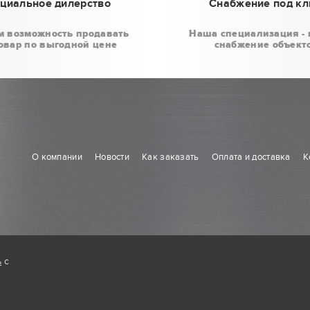
циальное дилерство
Снабжение под к
м возможность продавать
Наша специализация - 
овар по выгодной цене
снабжение объект
О компании
Новости
Как заказать
Оплата и доставка
К
ь
с