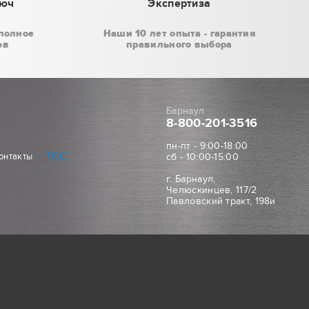
люч
Экспертиза
полное
Наши 10 лет опыта - гарантия
ов
правильного выбора
Барнаул
8-800
-201-3516
пн-пт - 9:00-18:00
ТСС
онтакты
сб - 10:00-15:00
г. Барнаул,
Челюскинцев, 117/2
Павловский тракт, 198и