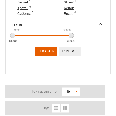
4
6
Denzel
Sturm!
6
4
Кратон
Verton
6
6
Сибртех
Вихрь
Цена
13690
38000
13690
38000
Показывать по:
15
Вид: