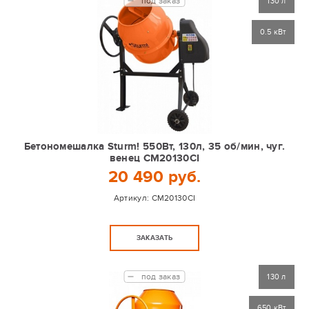
под заказ
130 л
0.5 кВт
Бетономешалка Sturm! 550Вт, 130л, 35 об/мин, чуг.
венец CM20130CI
20 490 руб.
Артикул:
CM20130CI
ЗАКАЗАТЬ
под заказ
130 л
650 кВт