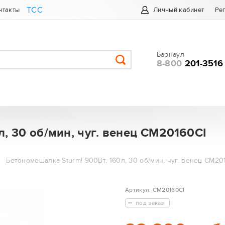
ТСС
нтакты
Личный кабинет
Ре
Барнаул
8-800
201-3516
, 30 об/мин, чуг. венец CM20160CI
Бетономешалка Sturm! 900Вт, 160л, 30 об/мин, чуг. венец CM20
Артикул:
CM20160CI
под заказ