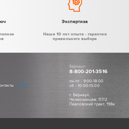
люч
Экспертиза
полное
Наши 10 лет опыта - гарантия
ов
правильного выбора
Барнаул
8-800
-201-3516
пн-пт - 9:00-18:00
ТСС
онтакты
сб - 10:00-15:00
г. Барнаул,
Челюскинцев, 117/2
Павловский тракт, 198и