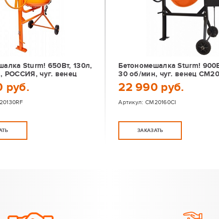
алка Sturm! 650Вт, 130л,
Бетономешалка Sturm! 900В
, РОССИЯ, чуг. венец
30 об/мин, чуг. венец CM2
 руб.
22 990 руб.
20130RF
Артикул:
CM20160CI
АТЬ
ЗАКАЗАТЬ