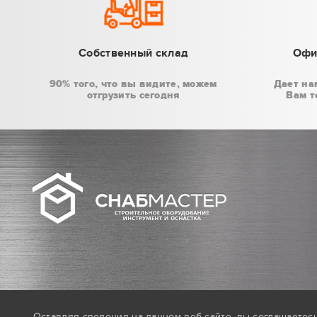
Собственный склад
Офи
90% того, что вы видите, можем
Дает на
отгрузить сегодня
Вам т
Оставляя сведения на данном веб-сайте,
вы соглашаетес