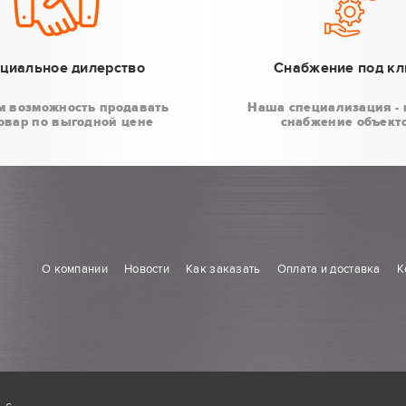
циальное дилерство
Снабжение под к
м возможность продавать
Наша специализация - 
овар по выгодной цене
снабжение объект
О компании
Новости
Как заказать
Оплата и доставка
К
ь
с