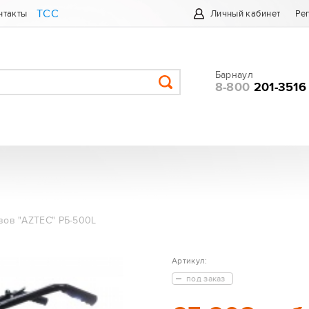
ТСС
нтакты
Личный кабинет
Ре
Барнаул
8-800
201-3516
вов "AZTEC" РБ-500L
Артикул:
под заказ