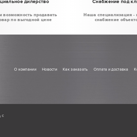
циальное дилерство
Снабжение под к
м возможность продавать
Наша специализация - 
овар по выгодной цене
снабжение объект
О компании
Новости
Как заказать
Оплата и доставка
К
ь
с