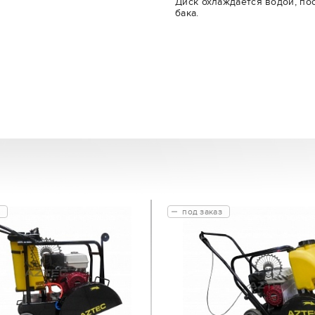
Диск охлаждается водой, по
бака.
под заказ