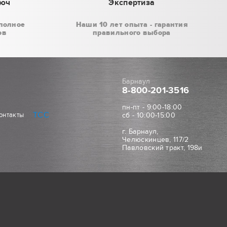
люч
Экспертиза
полное
Наши 10 лет опыта - гарантия
ов
правильного выбора
Барнаул
8-800
-201-3516
пн-пт - 9:00-18:00
ТСС
онтакты
сб - 10:00-15:00
г. Барнаул,
Челюскинцев, 117/2
Павловский тракт, 198и